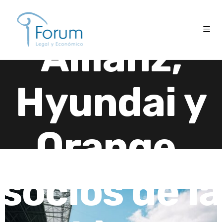
Inglés,
Allianz,
Hyundai y
Orange,
socios de la